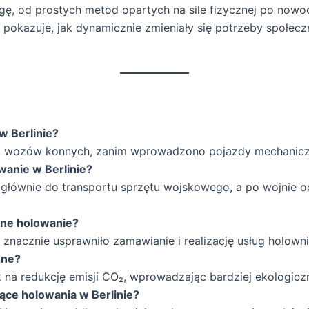
ogę, od prostych metod opartych na sile fizycznej po now
 pokazuje, jak dynamicznie zmieniały się potrzeby społec
w Berlinie?
n i wozów konnych, zanim wprowadzono pojazdy mechanicz
wanie w Berlinie?
 głównie do transportu sprzętu wojskowego, a po wojnie 
sne holowanie?
znacznie usprawniło zamawianie i realizację usług holown
zne?
k na redukcję emisji CO₂, wprowadzając bardziej ekologicz
ące holowania w Berlinie?