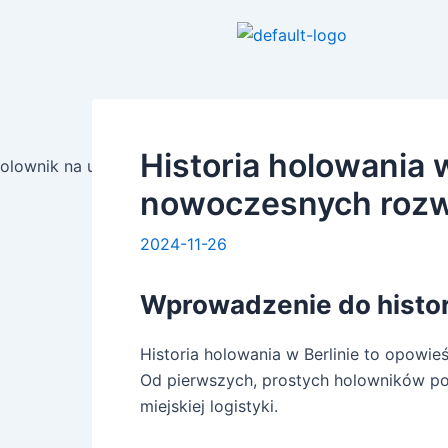
Skip
Post
to
navigation
content
Historia holowania 
nowoczesnych rozw
2024-11-26
Wprowadzenie do histor
Historia holowania w Berlinie to opowieś
Od pierwszych, prostych holowników po
miejskiej logistyki.