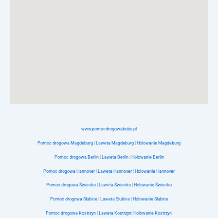
www.pomocdrogowabobo.pl
Pomoc drogowa Magdeburg
|
Laweta Magdeburg
|
Holowanie Magdeburg
Pomoc drogowa Berlin
|
Laweta Berlin
|
Holowanie Berlin
Pomoc drogowa Hannover
|
Laweta Hannover
|
Holowanie Hannover
Pomoc drogowa Świecko
|
Laweta Świecko
|
Holowanie Świecko
Pomoc drogowa Słubice
|
Laweta Słubice
|
Holowanie Słubice
Pomoc drogowa Kostrzyn
|
Laweta Kostrzyn
|
Holowanie Kostrzyn