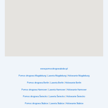
www.pomocdrogowabobo.pl
Pomoc drogowa Magdeburg
|
Laweta Magdeburg
|
Holowanie Magdeburg
Pomoc drogowa Berlin
|
Laweta Berlin
|
Holowanie Berlin
Pomoc drogowa Hannover
|
Laweta Hannover
|
Holowanie Hannover
Pomoc drogowa Świecko
|
Laweta Świecko
|
Holowanie Świecko
Pomoc drogowa Słubice
|
Laweta Słubice
|
Holowanie Słubice