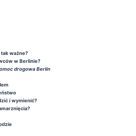
t tak ważne?
owców w Berlinie?
omoc drogowa Berlin
blem
zeństwo
dzić i wymienić?
zamarznięcia?
odzie