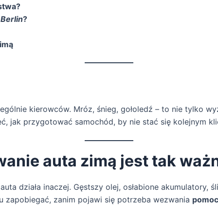
stwa?
Berlin
?
zimą
gólnie kierowców. Mróz, śnieg, gołoledź – to nie tylko wy
eć, jak przygotować samochód, by nie stać się kolejnym k
anie auta zimą jest tak waż
uta działa inaczej. Gęstszy olej, osłabione akumulatory, śl
u zapobiegać, zanim pojawi się potrzeba wezwania
pomoc